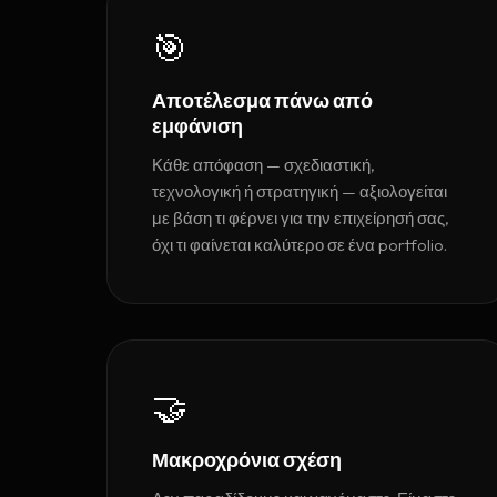
🎯
Αποτέλεσμα πάνω από
εμφάνιση
Κάθε απόφαση — σχεδιαστική,
τεχνολογική ή στρατηγική — αξιολογείται
με βάση τι φέρνει για την επιχείρησή σας,
όχι τι φαίνεται καλύτερο σε ένα portfolio.
🤝
Μακροχρόνια σχέση